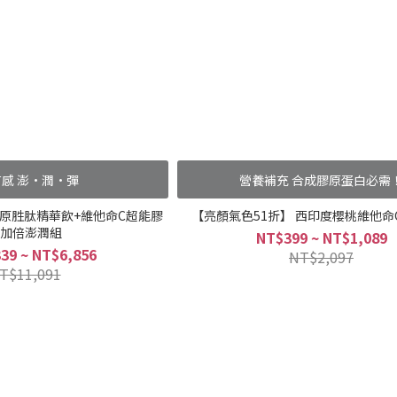
有感 澎·潤·彈
營養補充 合成膠原蛋白必需
膠原胜肽精華飲+維他命C超能膠
【亮顏氣色51折】 西印度櫻桃維他命
加倍澎潤組
NT$399 ~ NT$1,089
39 ~ NT$6,856
NT$2,097
T$11,091