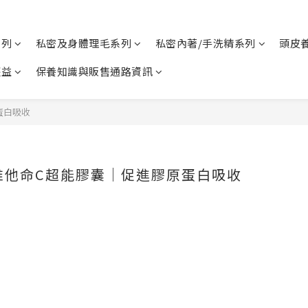
系列
私密及身體理毛系列
私密內著/手洗精系列
頭皮
權益
保養知識與販售通路資訊
蛋白吸收
維他命C超能膠囊｜促進膠原蛋白吸收