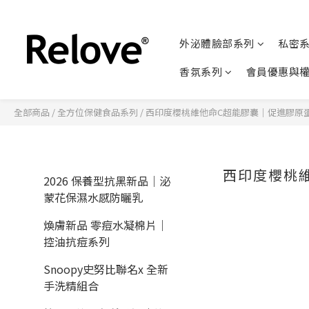
外泌體臉部系列
私密
香氛系列
會員優惠與
全部商品
/
全方位保健食品系列
/
西印度櫻桃維他命C超能膠囊｜促進膠原
西印度櫻桃
2026 保養型抗黑新品｜泌
蒙花保濕水感防曬乳
煥膚新品 零痘水凝棉片｜
控油抗痘系列
Snoopy史努比聯名x 全新
手洗精組合