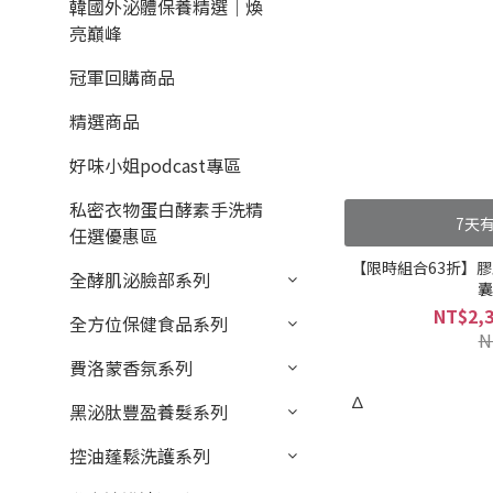
韓國外泌體保養精選｜煥
亮巔峰
冠軍回購商品
精選商品
好味小姐podcast專區
私密衣物蛋白酵素手洗精
7天
任選優惠區
【限時組合63折】
全酵肌泌臉部系列
囊
NT$2,3
全方位保健食品系列
N
費洛蒙香氛系列
∆
黑泌肽豐盈養髮系列
控油蓬鬆洗護系列