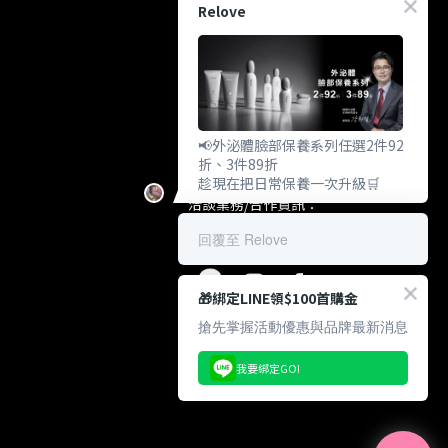
Relove
上騰美研股份有限公司
統編: 83263746
製造商地址：114台北市內湖區行
善路353號7樓 (不對外營業)
客戶服務信箱：
customer@relove.page
客戶服務電話：
0800-060-801
📢外泌體臉部保養系列任選2件92
上班時間：週一至週五
折、3件89折
10:30~18:30
趁現在把日常保養一次升級🛒
洽談業務/合作資訊：
pr@relove.page
回覆至 Relove
🎁綁定LINE領$100首購金
搶先掌握活動優惠與品牌最新消息
我要綁定GO!