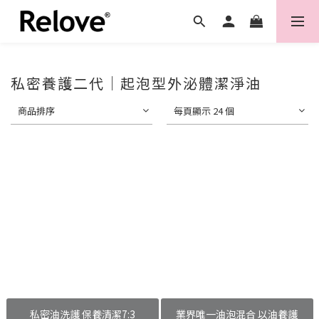
私密養護二代｜起泡型外泌體潔淨油
商品排序
每頁顯示 24 個
私密油洗護 保養清潔7:3
業界唯一油泡混合 以油養護