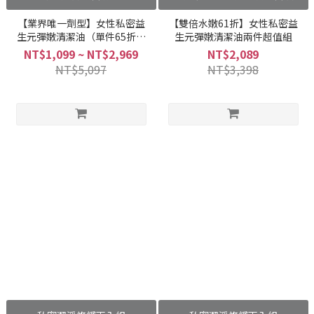
【業界唯一劑型】女性私密益
【雙倍水嫩61折】女性私密益
生元彈嫩清潔油（單件65折、
生元彈嫩清潔油兩件超值組
任選兩件61折、任選三件58
NT$1,099 ~ NT$2,969
NT$2,089
折）
NT$5,097
NT$3,398