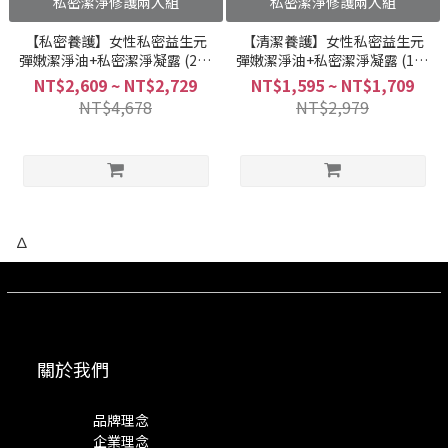
私密潔淨修護兩入組
私密潔淨修護兩入組
【私密養護】女性私密益生元
【清潔養護】女性私密益生元
彈嫩潔淨油+私密潔淨凝露 (2+1
彈嫩潔淨油+私密潔淨凝露 (1+1
組合)
組合)
NT$2,609 ~ NT$2,729
NT$1,595 ~ NT$1,709
NT$4,678
NT$2,979
∆
關於我們
品牌理念
企業理念