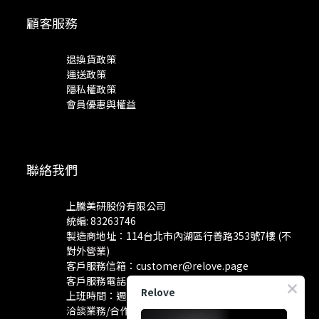
顧客服務
退換貨政策
運送政策
隱私權政策
會員優惠與權益
聯絡我們
上騰美研股份有限公司
統編: 83263746
製造商地址：114台北市內湖區行善路353號7樓 (不
對外營業)
客戶服務信箱：
customer@relove.page
客戶服務電話：
0800-060-801
Relove
上班時間：週一至週五 10:30~18:30
洽談業務/合作資訊：
pr@relove.page