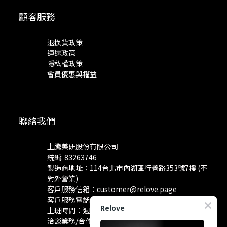
顧客服務
退換貨政策
運送政策
隱私權政策
會員優惠與權益
聯絡我們
上騰美研股份有限公司
統編: 83263746
製造商地址：114台北市內湖區行善路353號7樓 (不
對外營業)
客戶服務信箱：
customer@relove.page
客戶服務電話：
0800-060-801
Relove
上班時間：週一至週五 10:30~18:30
洽談業務/合作資訊：
pr@relove.page