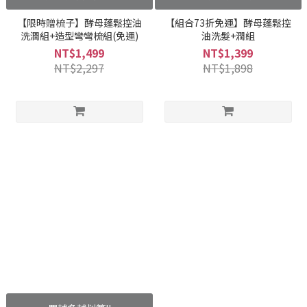
【限時贈梳子】酵母蓬鬆控油
【組合73折免運】酵母蓬鬆控
洗潤組+造型彎彎梳組(免運)
油洗髮+潤組
NT$1,499
NT$1,399
NT$2,297
NT$1,898