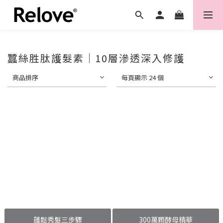
蠶絲胜肽護髮素｜10層滲透深入修護
商品排序
每頁顯示 24 個
蓬鬆秀髮三步驟
300萬顆酵母精華