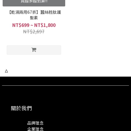
買越多越划算!!
【乾濕兩用67折】蠶絲胜肽護
髮素
NT$699 ~ NT$1,800
NT$2,697
∆
關於我們
品牌理念
企業理念