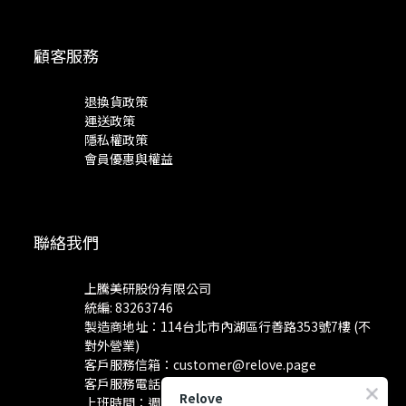
顧客服務
退換貨政策
運送政策
隱私權政策
會員優惠與權益
聯絡我們
上騰美研股份有限公司
統編: 83263746
製造商地址：114台北市內湖區行善路353號7樓 (不
對外營業)
客戶服務信箱：
customer@relove.page
客戶服務電話：
0800-060-801
Relove
上班時間：週一至週五 10:30~18:30