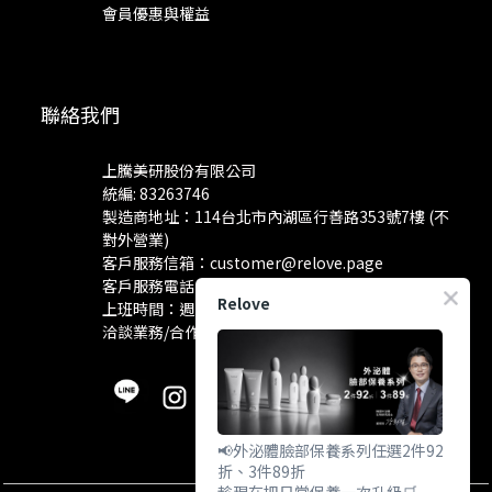
會員優惠與權益
聯絡我們
上騰美研股份有限公司
統編: 83263746
製造商地址：114台北市內湖區行善路353號7樓 (不
對外營業)
客戶服務信箱：
customer@relove.page
客戶服務電話：
0800-060-801
Relove
上班時間：週一至週五 10:30~18:30
洽談業務/合作資訊：
pr@relove.page
📢外泌體臉部保養系列任選2件92
折、3件89折