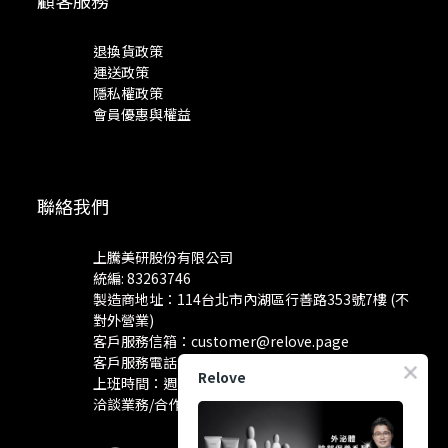
退換貨政策
運送政策
隱私權政策
會員優惠與權益
聯絡我們
上騰美研股份有限公司
統編: 83263746
製造商地址：114台北市內湖區行善路353號7樓 (不
對外營業)
客戶服務信箱：
customer@relove.page
客戶服務電話：
0800-060-801
Relove
上班時間：週一至週五 10:30~18:30
洽談業務/合作資訊：
pr@relove.page