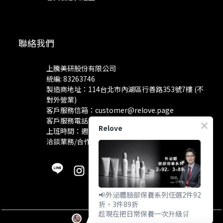
聯絡我們
上騰美研股份有限公司
統編: 83263746
製造商地址：114台北市內湖區行善路353號7樓 (不
對外營業)
客戶服務信箱：
customer@relove.page
客戶服務電話：
0800-060-801
Relove
上班時間：週一至週五 10:30~18:30
洽談業務/合作資訊：
pr@relove.page
📢外泌體臉部保養系列任選2件92
折、3件89折
趁現在把日常保養一次升級🛒