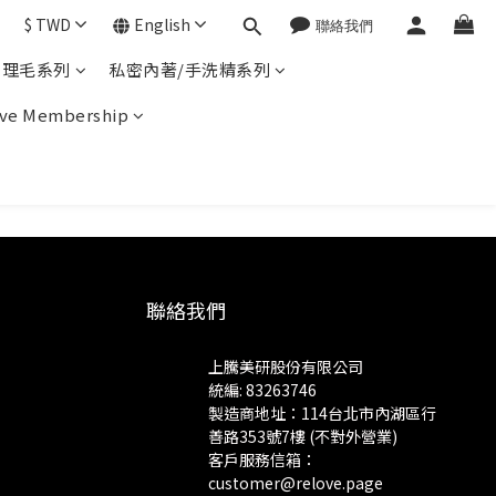
$
TWD
English
體理毛系列
私密內著/手洗精系列
ve Membership
聯絡我們
上騰美研股份有限公司
統編: 83263746
製造商地址：114台北市內湖區行
善路353號7樓 (不對外營業)
客戶服務信箱：
customer@relove.page