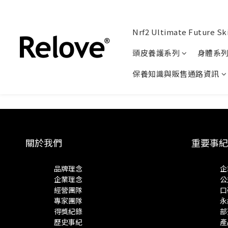
Nrf2 Ultimate Future Sk
頭皮養護系列
身體系
保養知識與販售通路資訊
關於我們
重要事紀
品牌理念
企
企業理念
公
經營團隊
口
專家團隊
永
得獎紀錄
部
歷史事紀
產