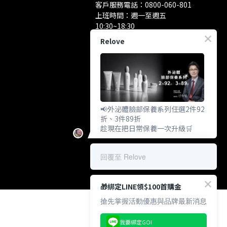
客戶服務電話：
0800-060-801
上班時間：週一至週五
10:30~18:30
洽談業務/合作資訊：
Relove
pr@relove.page
📢外泌體臉部保養系列任選2件92
折、3件89折
趁現在把日常保養一次升級🛒
回覆至 Relove
🎁綁定LINE領$100首購金
搶先掌握活動優惠與品牌最新消息
我要綁定GO!