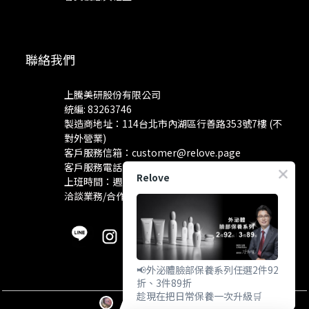
聯絡我們
上騰美研股份有限公司
統編: 83263746
製造商地址：114台北市內湖區行善路353號7樓 (不
對外營業)
客戶服務信箱：
customer@relove.page
客戶服務電話：
0800-060-801
Relove
上班時間：週一至週五 10:30~18:30
洽談業務/合作資訊：
pr@relove.page
📢外泌體臉部保養系列任選2件92
折、3件89折
趁現在把日常保養一次升級🛒