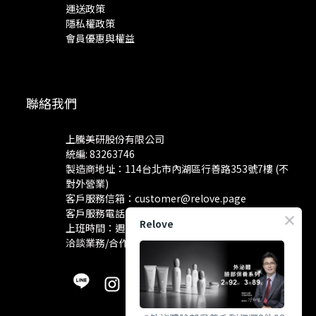
運送政策
隱私權政策
會員優惠與權益
聯絡我們
上騰美研股份有限公司
統編: 83263746
製造商地址：114台北市內湖區行善路353號7樓 (不
對外營業)
客戶服務信箱：
customer@relove.page
客戶服務電話：
0800-060-801
Relove
上班時間：週一至週五 10:30~18:30
洽談業務/合作資訊：
pr@relove.page