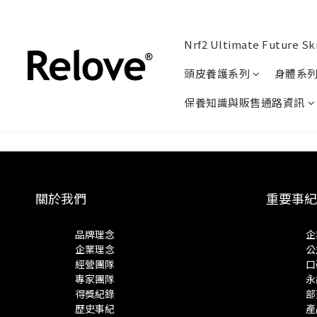
Nrf2 Ultimate Future Sk
頭皮養護系列
身體系
保養知識與販售通路資訊
關於我們
重要事紀
品牌理念
企
企業理念
公
經營團隊
口
專家團隊
永
得獎紀錄
部
歷史事紀
產