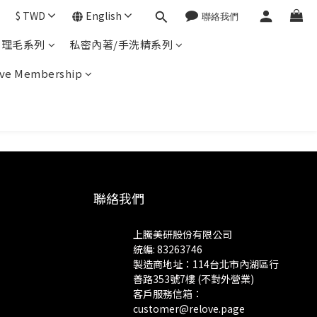
$
TWD
English
體理毛系列
私密內著/手洗精系列
ve Membership
聯絡我們
上騰美研股份有限公司
統編: 83263746
製造商地址：114台北市內湖區行
善路353號7樓 (不對外營業)
客戶服務信箱：
customer@relove.page