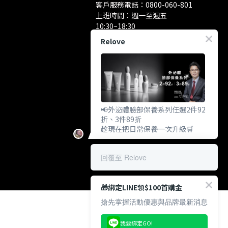
客戶服務電話：
0800-060-801
上班時間：週一至週五
10:30~18:30
洽談業務/合作資訊：
Relove
pr@relove.page
📢外泌體臉部保養系列任選2件92
折、3件89折
趁現在把日常保養一次升級🛒
回覆至 Relove
🎁綁定LINE領$100首購金
搶先掌握活動優惠與品牌最新消息
我要綁定GO!