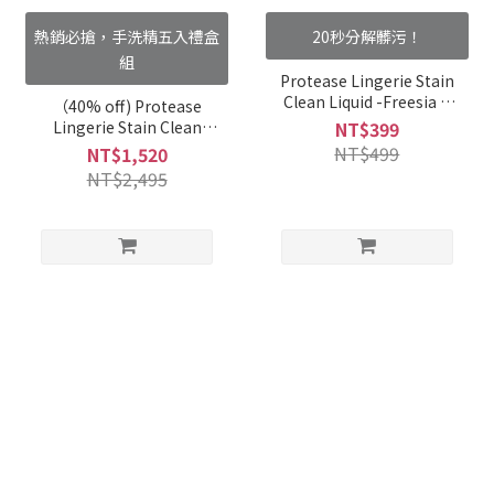
熱銷必搶，手洗精五入禮盒
20秒分解髒污！
組
Protease Lingerie Stain
Clean Liquid -Freesia &
（40% off) Protease
English Pear
Lingerie Stain Clean
NT$399
Liquid*5-Christmas
NT$499
NT$1,520
Special Set
NT$2,495