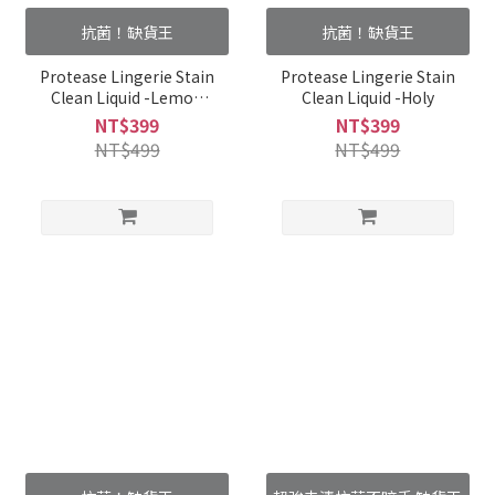
抗菌！缺貨王
抗菌！缺貨王
Protease Lingerie Stain
Protease Lingerie Stain
Clean Liquid -Lemon
Clean Liquid -Holy
Verbena
NT$399
NT$399
NT$499
NT$499