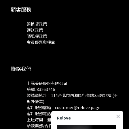
顧客服務
退換貨政策
運送政策
隱私權政策
會員優惠與權益
聯絡我們
上騰美研股份有限公司
統編: 83263746
製造商地址：114台北市內湖區行善路353號7樓 (不
對外營業)
客戶服務信箱：
customer@relove.page
客戶服務電話：
0800-060-801
Relove
上班時間：週一至週五 10:30~18:30
洽談業務/合作資訊：
pr@relove.page