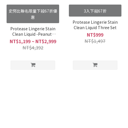
史努比聯名限量下殺67折優
3入下殺67折
惠
Protease Lingerie Stain
Clean Liquid Three Set
Protease Lingerie Stain
Clean Liquid -Peanuts
NT$999
co-branded
NT$1,497
NT$1,199 ~ NT$2,999
NT$4,392