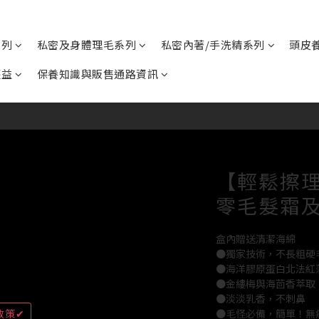
系列
私密及身體理毛系列
私密內著/手洗精系列
頭皮
權益
保養知識與販售通路資訊
【輕鬆擦理
零毛髮霜
盒內贈送清潔海綿
●獨家技術，不長粗硬
●海洋膠原蛋白北法紅
●金縷梅與海茴香萃取
●淡淡乳香，不刺鼻
政策✔
●毛怪必備，簡單！無