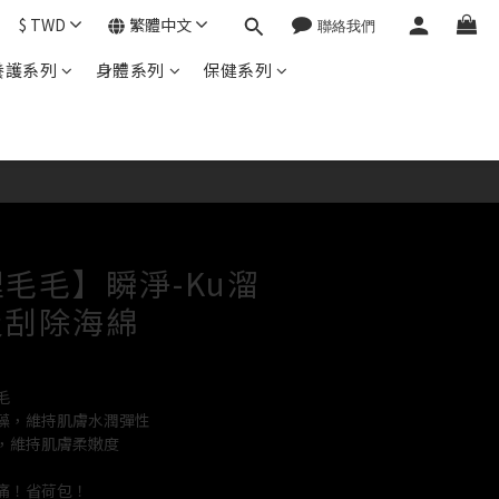
$
TWD
繁體中文
養護系列
身體系列
保健系列
毛毛】瞬淨-Ku溜
及刮除海綿
毛
藻，維持肌膚水潤彈性
，維持肌膚柔嫩度
痛！省荷包！