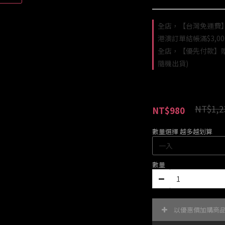
全店，【台灣免運費】
港澳訂單結帳滿$3,0
全店，【優先付款】贈-
隨機出貨)
NT$1,2
NT$980
數量選擇 越多越划算
數量
以優惠價加購商