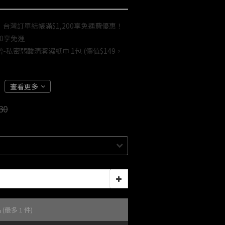
台灣訂單結帳滿$1,200享免運費優惠！
00享免運
私密弱酸清潔濕紙巾 1包 (價值$149，
查看更多
30
品
(最多 1 件)