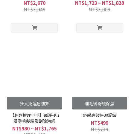
組
NT$2,670
NT$1,723 ~ NT$1,828
NT$3,949
NT$3,009
多入免運超划算
理毛後舒緩保濕
【輕鬆擦理毛毛】瞬淨-Ku
舒緩高效保濕凝露
溜零毛髮霜及刮除海綿
NT$499
NT$980 ~ NT$1,765
NT$739