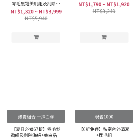
零毛髮霜美肌組及刮除海
NT$1,790 ~ NT$1,920
綿
NT$3,249
NT$1,320 ~ NT$3,999
NT$5,940
熱賣組合 一抹白淨
現省1000
【夏日必備67折】零毛髮
【6折免運】私密內外清潔
霜組及刮除海綿+美白晶球
+理毛組