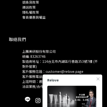
退換貨政策
運送政策
隱私權政策
會員優惠與權益
聯絡我們
上騰美研股份有限公司
統編: 83263746
製造商地址：114台北市內湖區行善路353號7樓 (不
對外營業)
客戶服務信箱：
customer@relove.page
客戶服務電話：
0800-060-801
Relove
上班時間：週一至週五 10:30~18:30
洽談業務/合作資訊：
pr@relove.page