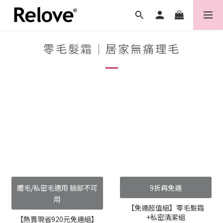
零毛髮霜｜居家無痛理毛
體毛/私密毛適用 臉部不可
9折再免運
用
【免運超值組】零毛髮霜
+私密清潔組
【熱賣現省920元免運組】