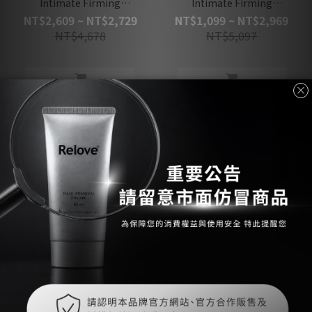
Intimate Firming
Intimate Firming
Cleansing Oil 2set
Cleansing Oil
NT$2,609 ~ NT$2,729
NT$1,099 ~ NT$2,969
NT$4,678
NT$5,097
浴室廁所必備
體毛/私密毛適用 臉部不可
用
Refresh Feminine
Intimate Wet Wipes 60
Hair Remove Cream Set
pieces in box