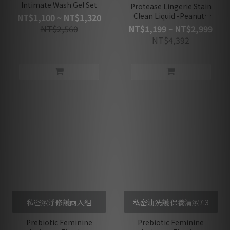
Intimate Wash Gel Set
Protease Lingerie Stain
Clean Liquid -Peanuts
NT$1,100 ~ NT$1,320
co-branded
NT$2,560
NT$1,199 ~ NT$2,999
NT$4,392
私密潔淨修護兩入組
私密油洗護 保養清潔7:3
Prebiotic Feminine
Prebiotic Feminine