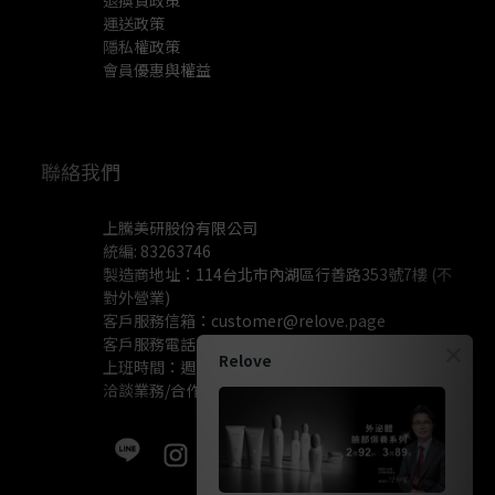
退換貨政策
運送政策
隱私權政策
會員優惠與權益
聯絡我們
上騰美研股份有限公司
統編: 83263746
製造商地址：114台北市內湖區行善路353號7樓 (不
對外營業)
客戶服務信箱：
customer@relove.page
客戶服務電話：
0800-060-801
Relove
上班時間：週一至週五 10:30~18:30
洽談業務/合作資訊：
pr@relove.page