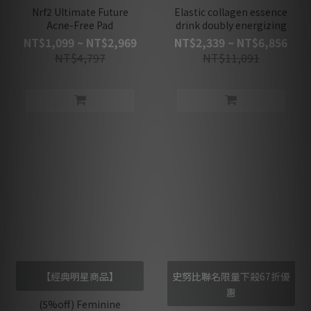
Nrf2 Ultimate Future
Elastic collagen essence
Acne-Free Pad
drink doubly energizing
NT$1,099 ~ NT$2,969
NT$2,339 ~ NT$6,856
NT$4,797
NT$11,091
【經典明星商品】
史努比聯名限量下殺67折優
惠
(5%off) Feminine