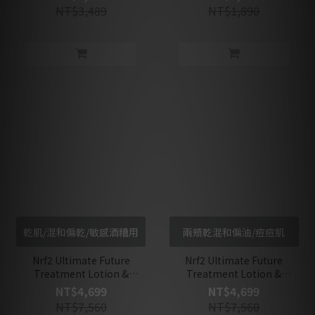
Set
Future Mask Set
NT$3,489
NT$1,890
乾肌/混和偏乾/敏感酒糟用
兩頰乾混和偏油/痘痘肌
Nrf2 Ultimate Future
Nrf2 Ultimate Future
Treatment Lotion &
Treatment Lotion &
Advanced Serum &
Advanced Serum &
NT$4,699
NT$4,699
Infused Emulsion &
Infused Emulsion &
NT$7,560
NT$7,560
PDRN Cream Combined
PDRN Cream Combined