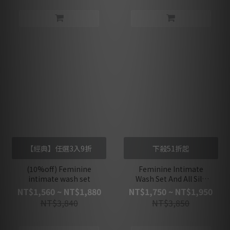
【經典】任選3入9折
下殺51折起
(10%off) Feminine
Feminine Intimate
intimate wash set
Wash Set And All Silk
Women's Pants
NT$1,560 ~ NT$1,880
NT$1,750 ~ NT$1,950
NT$3,840
NT$3,850