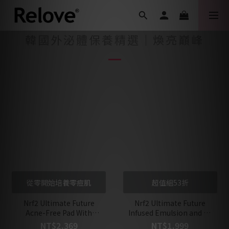
韓國外泌體保養精選｜煥亮巔峰
從零開始培養零痘肌
超值組53折
Nrf2 Ultimate Future
Nrf2 Ultimate Future
Acne-Free Pad With
Infused Emulsion and R-
Acne-free Concentrate
EXO Nrf2 Ultimate
NT$2,369
NT$1,999