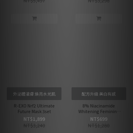
NT$5,497
NT$3,298
Biotin & ProbioTics
外泌體灌膚 煥亮水光肌
配方升級 美白有感
R-EXO Nrf2 Ultimate
8% Niacinamide
Future Mask 3set
Whitening Feminine
Intimate Cleansing Gel
NT$1,899
NT$699
NT$3,240
NT$1,280