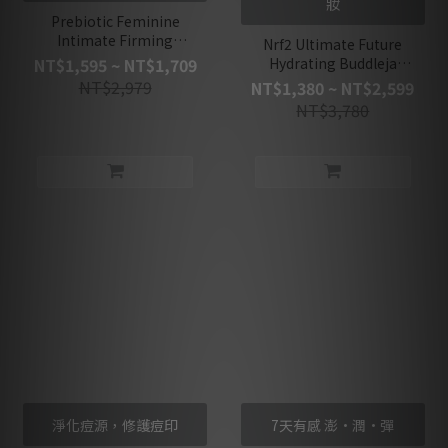
妝
Prebiotic Feminine
Intimate Firming
Nrf2 Ultimate Future
Cleansing Oil 2set
Hydrating Buddleja
NT$1,595 ~ NT$1,709
Sunscreen
NT$2,979
NT$1,380 ~ NT$2,599
NT$3,780
淨化痘源，修護痘印
7天有感 澎·潤·彈