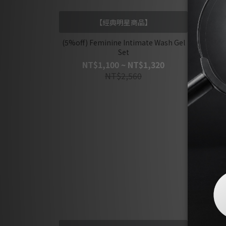
【經典明星商品】
(5%off) Feminine Intimate Wash Gel
Protea
Set
NT$1,100 ~ NT$1,320
NT$2,560