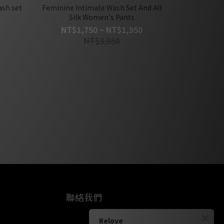
ash set
Feminine Intimate Wash Set And All
Silk Women's Pants
NT$1,750 ~ NT$1,950
NT$3,850
聯絡我們
Relove
上騰美研股份有限公司