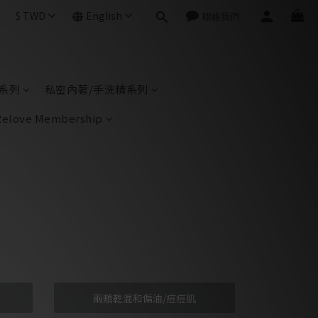
$
TWD
English
系列
私密內著/手洗精系列
Relove Membership
用
兩頰乾混和偏油/痘痘肌