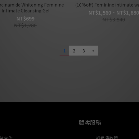
acinamide Whitening Feminine
(10%off) Feminine intimate w
Intimate Cleansing Gel
NT$1,560 ~ NT$1,880
NT$699
NT$3,840
NT$1,280
1
2
3
»
顧客服務
業合作
退換貨政策