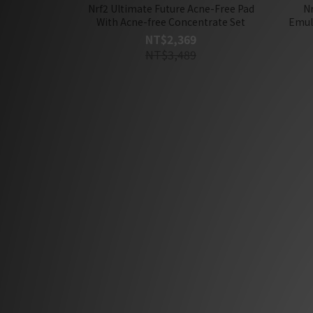
Nrf2 Ultimate Future Acne-Free Pad
Nr
With Acne-free Concentrate Set
Emul
NT$2,369
NT$3,489