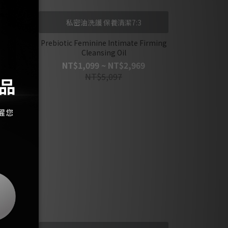
私密油洗護 保養清潔7:3
irming
Prebiotic Feminine Intimate Firming
Cleansing Oil
NT$1,099 ~ NT$2,969
NT$5,097