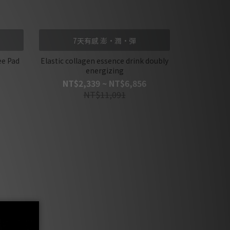
7天有感 澎·潤·彈
ee Pad
Elastic collagen essence drink doubly
energizing
NT$2,339 ~ NT$6,856
NT$11,091