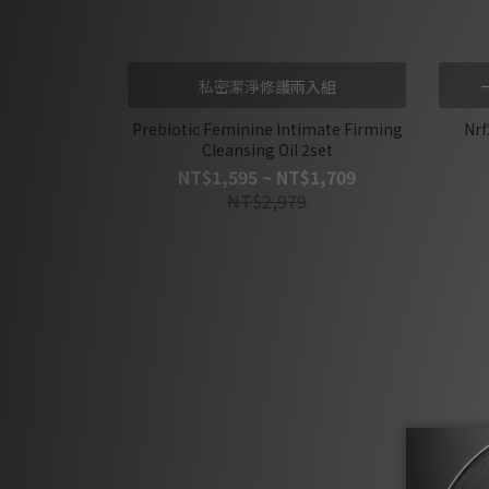
私密潔淨修護兩入組
Prebiotic Feminine Intimate Firming
Nrf
Cleansing Oil 2set
NT$1,595 ~ NT$1,709
NT$2,979