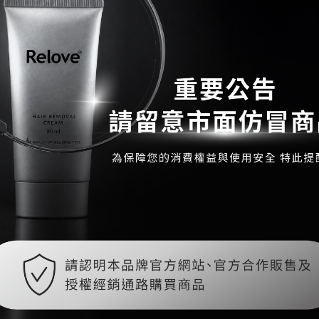
史努比聯名限量下殺67折優惠
私密潔淨修護兩入組
se Lingerie Stain Clean Liquid -
Prebiotic Feminine Intimate F
Peanuts co-branded
Cleansing Oil 2set
NT$1,199 ~ NT$2,999
NT$2,609 ~ NT$2,729
NT$4,392
NT$4,678