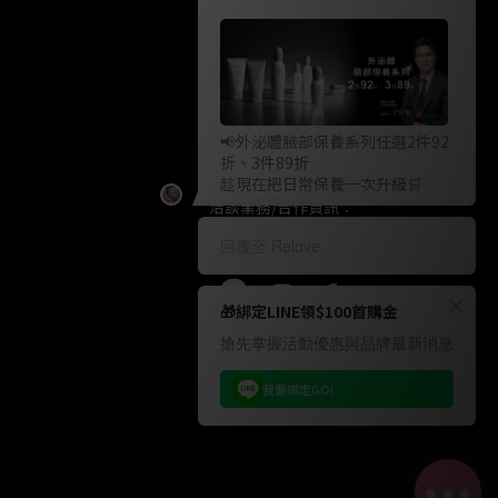
統編: 83263746
製造商地址：114台北市內湖區行
善路353號7樓 (不對外營業)
客戶服務信箱：
customer@relove.page
客戶服務電話：
0800-060-801
📢外泌體臉部保養系列任選2件92
上班時間：週一至週五
折、3件89折
趁現在把日常保養一次升級🛒
10:30~18:30
洽談業務/合作資訊：
pr@relove.page
回覆至 Relove
🎁綁定LINE領$100首購金
搶先掌握活動優惠與品牌最新消息
我要綁定GO!