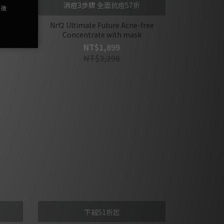
消痘3步驟 全面抗痘57折
poo &
Nrf2 Ultimate Future Acne-free
g Tonic
Concentrate with mask
ioTics
NT$1,899
NT$3,298
下殺51折起