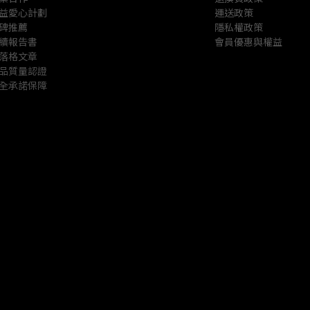
益愛心計劃
運送政策
碑推薦
隱私權政策
續報告書
會員優惠與權益
落格文章
品質量認證
全承諾保障