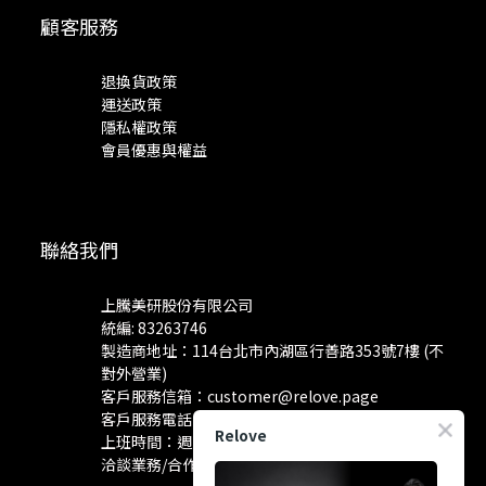
顧客服務
退換貨政策
運送政策
隱私權政策
會員優惠與權益
聯絡我們
上騰美研股份有限公司
統編: 83263746
製造商地址：114台北市內湖區行善路353號7樓 (不
對外營業)
客戶服務信箱：
customer@relove.page
客戶服務電話：
0800-060-801
Relove
上班時間：週一至週五 10:30~18:30
洽談業務/合作資訊：
pr@relove.page