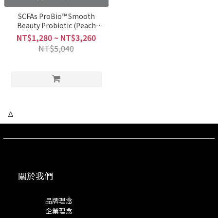
SCFAs ProBio™ Smooth
Beauty Probiotic (Peach
Flavor)
NT$1,280 ~ NT$3,260
NT$5,040
∆
關於我們
品牌理念
企業理念