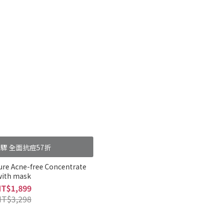
驟 全面抗痘57折
ure Acne-free Concentrate
with mask
NT$1,899
NT$3,298