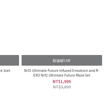
超值組53折
k 3set
Nrf2 Ultimate Future Infused Emulsion and R-
EXO Nrf2 Ultimate Future Mask Set
NT$1,999
NT$3,899