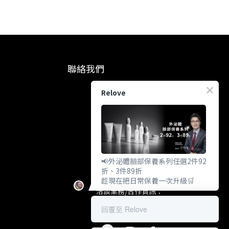
聯絡我們
Relove
上騰美研股份有限公司
統編: 83263746
製造商地址：114台北市內湖區行
善路353號7樓 (不對外營業)
客戶服務信箱：
customer@relove.page
客戶服務電話：
0800-060-801
📢外泌體臉部保養系列任選2件92
上班時間：週一至週五
折、3件89折
趁現在把日常保養一次升級🛒
10:30~18:30
洽談業務/合作資訊：
pr@relove.page
回覆至 Relove