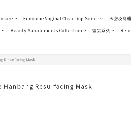
incare
Feminine Vaginal Cleansing Series
私密及身
列
Beauty Supplements Collection
香氛系列
Relo
g Resurfacing Mask
e Hanbang Resurfacing Mask