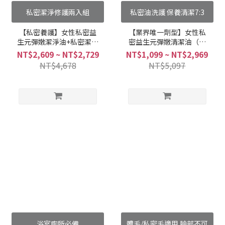
私密潔淨修護兩入組
私密油洗護 保養清潔7:3
【私密養護】女性私密益
【業界唯一劑型】女性私
生元彈嫩潔淨油+私密潔淨
密益生元彈嫩清潔油（單
凝露 (2+1組合)
件65折、任選兩件61折、
NT$2,609 ~ NT$2,729
NT$1,099 ~ NT$2,969
任選三件58折）
NT$4,678
NT$5,097
浴室廁所必備
體毛/私密毛適用 臉部不可