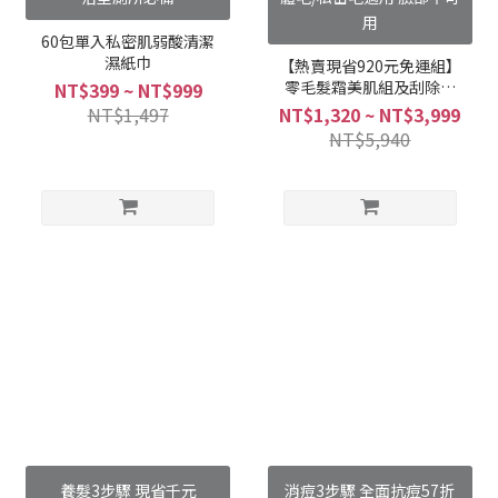
用
60包單入私密肌弱酸清潔
濕紙巾
【熱賣現省920元免運組】
零毛髮霜美肌組及刮除海
NT$399 ~ NT$999
綿
NT$1,497
NT$1,320 ~ NT$3,999
NT$5,940
養髮3步驟 現省千元
消痘3步驟 全面抗痘57折