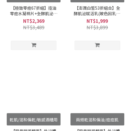
【極致零痘67折組】控油
【澎潤白皙53折組合】全
零痘水凝棉片+全酵肌泌控
酵肌泌賦活乳(玻色因乳) +
油零痘濃萃 ( 1 + 1 組合 )
全酵肌泌面膜( 保濕 / 美白
NT$2,369
NT$1,999
) 1+1組合
NT$3,489
NT$3,899
乾肌/混和偏乾/敏感酒糟用
兩頰乾混和偏油/痘痘肌