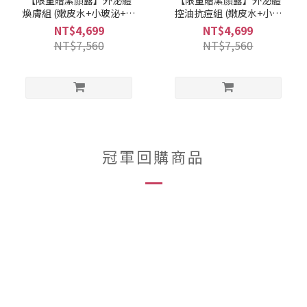
【限量贈潔顏露】外泌體
【限量贈潔顏露】外泌體
煥膚組 (嫩皮水+小玻泌+玻
控油抗痘組 (嫩皮水+小玻
色因乳+PDRN拉絲霜)
泌+零痘濃萃+PDRN拉絲
NT$4,699
NT$4,699
霜)
NT$7,560
NT$7,560
冠軍回購商品