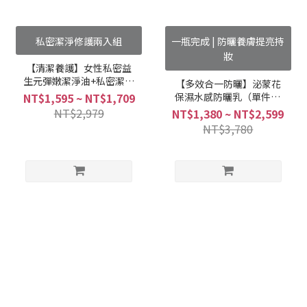
私密潔淨修護兩入組
一瓶完成 | 防曬養膚提亮持
妝
【清潔養護】女性私密益
生元彈嫩潔淨油+私密潔淨
【多效合一防曬】泌蒙花
凝露 (1+1組合)
保濕水感防曬乳（單件73
NT$1,595 ~ NT$1,709
折、任選兩件69折）
NT$2,979
NT$1,380 ~ NT$2,599
NT$3,780