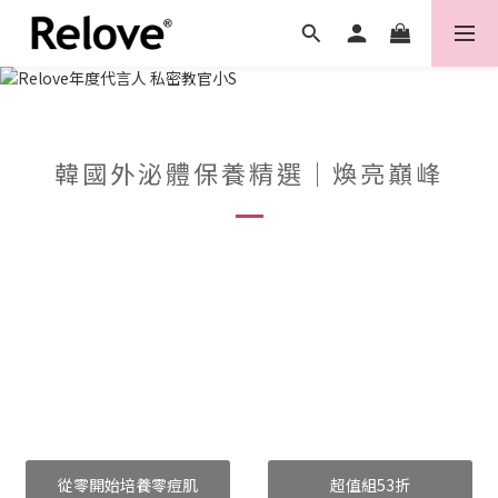
韓國外泌體保養精選｜煥亮巔峰
從零開始培養零痘肌
超值組53折