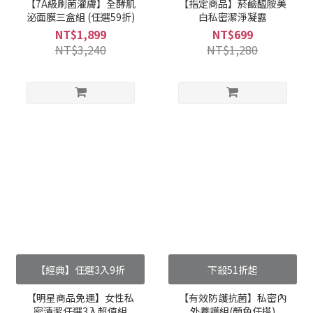
【7A級刷菌灌膚】全酵肌
【指定商品】菸鹼醯胺美
泌面膜三盒組 (任選59折)
白私密潔淨凝露
NT$1,899
NT$699
NT$3,240
NT$1,280
【經典】任選3入9折
下殺51折起
【明星商品免運】女性私
【有效防護抗菌】私密內
密清潔任選3入超值組
外養護組(顏色任搭)