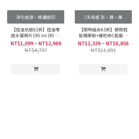
淨化痘源，修護痘印
7天有感 澎·潤·彈
【控油抗痘62折】控油零
【限時組合63折】膠原胜
痘水凝棉片195 ml (90 片/
肽精華飲+維他命C超能膠
盒)
囊加倍澎潤組
NT$1,099 ~ NT$2,969
NT$2,339 ~ NT$6,856
NT$4,797
NT$11,091