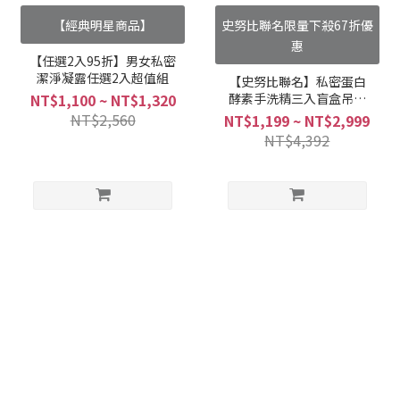
【經典明星商品】
史努比聯名限量下殺67折優
惠
【任選2入95折】男女私密
潔淨凝露任選2入超值組
【史努比聯名】私密蛋白
酵素手洗精三入盲盒吊飾
NT$1,100 ~ NT$1,320
組合
NT$2,560
NT$1,199 ~ NT$2,999
NT$4,392