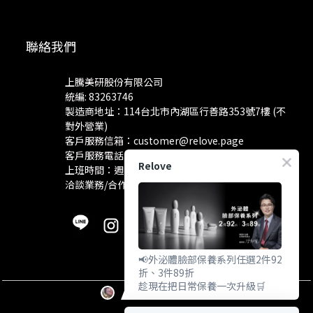
聯絡我們
上騰美研股份有限公司
統編: 83263746
製造商地址：114台北市內湖區行善路353號7樓 (不
對外營業)
客戶服務信箱：
customer@relove.page
客戶服務電話：
0800-060-801
Relove
上班時間：週一至週五 10:30~18:30
洽談業務/合作資訊：
pr@relove.page
📢外泌體臉部保養系列任選2件92
折、3件89折
趁現在把日常保養一次升級🛒