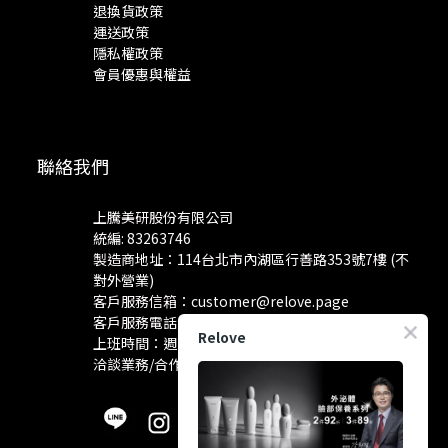
退換貨政策
運送政策
隱私權政策
會員優惠與權益
聯絡我們
上騰美研股份有限公司
統編: 83263746
製造商地址：114台北市內湖區行善路353號7樓 (不
對外營業)
客戶服務信箱：
customer@relove.page
客戶服務電話：
0800-060-801
Relove
上班時間：週一至週五 10:30~18:30
洽談業務/合作資訊：
pr@relove.page