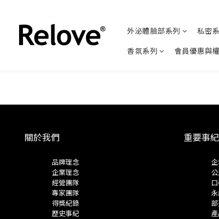
外泌體臉部系列
私密
香氛系列
會員優惠與
關於我們
重要事紀
品牌理念
企
企業理念
公
經營團隊
口
專家團隊
永
得獎紀錄
部
歷史事紀
產