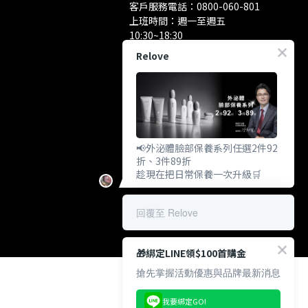
客戶服務電話：
0800-060-801
上班時間：週一至週五
10:30~18:30
洽談業務/合作資訊：
Relove
pr@relove.page
📢外泌體臉部保養系列任選2件92
折、3件89折
趁現在把日常保養一次升級🛒
回覆至 Relove
🎁綁定LINE領$100首購金
搶先掌握活動優惠與品牌最新消息
我要綁定GO!