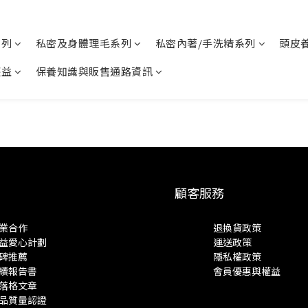
系列
私密及身體理毛系列
私密內著/手洗精系列
頭皮
權益
保養知識與販售通路資訊
顧客服務
業合作
退換貨政策
益愛心計劃
運送政策
碑推薦
隱私權政策
續報告書
會員優惠與權益
落格文章
品質量認證