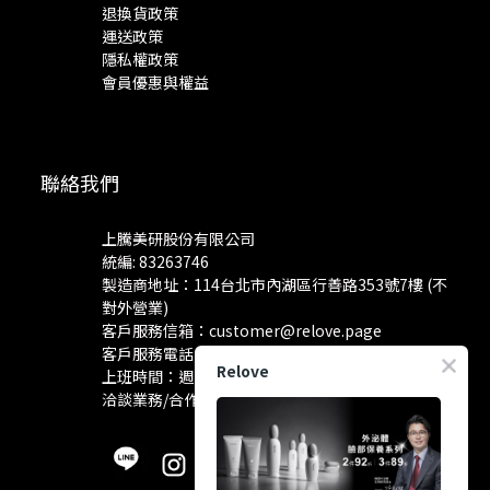
退換貨政策
運送政策
隱私權政策
會員優惠與權益
聯絡我們
上騰美研股份有限公司
統編: 83263746
製造商地址：114台北市內湖區行善路353號7樓 (不
對外營業)
客戶服務信箱：
customer@relove.page
客戶服務電話：
0800-060-801
Relove
上班時間：週一至週五 10:30~18:30
洽談業務/合作資訊：
pr@relove.page