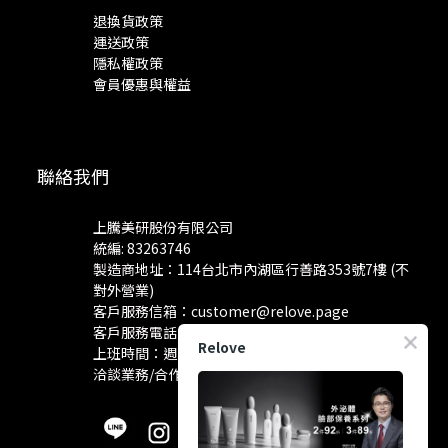
退換貨政策
運送政策
隱私權政策
會員優惠與權益
聯絡我們
上騰美研股份有限公司
統編: 83263746
製造商地址：114台北市內湖區行善路353號7樓 (不
對外營業)
客戶服務信箱：
customer@relove.page
客戶服務電話：
0800-060-801
Relove
上班時間：週一至週五 10:30~18:30
洽談業務/合作資訊：
pr@relove.page