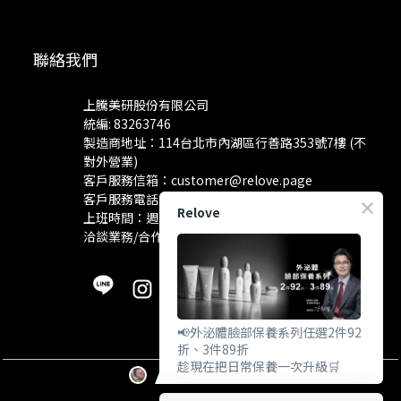
聯絡我們
上騰美研股份有限公司
統編: 83263746
製造商地址：114台北市內湖區行善路353號7樓 (不
對外營業)
客戶服務信箱：
customer@relove.page
客戶服務電話：
0800-060-801
Relove
上班時間：週一至週五 10:30~18:30
洽談業務/合作資訊：
pr@relove.page
📢外泌體臉部保養系列任選2件92
折、3件89折
趁現在把日常保養一次升級🛒