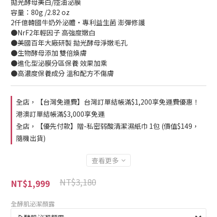
拋光酵母美白/控油泌膜
容量：80g /2.82 oz
2仟億韓國牛奶外泌體‧專利益生菌 澎彈修護
●NrF2年輕因子 高強度嫩白
●美國百年大廠研製 拋光酵母淨嫩毛孔
●生物酵母添加 雙倍煥膚
●進化型泌膜分區保養 效果加乘
●高濃度保養成分 溫和配方不傷膚
全店，【台灣免運費】台灣訂單結帳滿$1,200享免運費優惠！
港澳訂單結帳滿$3,000享免運
全店，【優先付款】贈-私密弱酸清潔濕紙巾 1包 (價值$149，
隨機出貨)
查看更多
NT$3,180
NT$1,999
全酵肌泌潔顏露