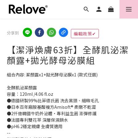
分享到
編輯政策✔
【潔淨煥膚63折】全酵肌泌潔
顏露+拋光酵母泌膜組
組合內容: 潔顏露x1+拋光酵母泌膜x1 (款式任選)
全酵肌泌潔顏露
容量：120ml /4.06 fl.oz
●德國研製99%比菲德氏菌 洗去黑頭、細緻毛孔
●日本百年廠胺基酸複方Amisoft® 柔嫩不乾澀
●2仟億韓國牛奶外泌體‧專利益生菌 澎彈修護
●法國專利雙花萃 深層保濕鎖水
●pH6.2穩定親膚 全膚質適用 
--