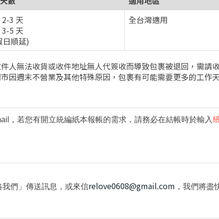
天數
適用地區
2-3 天
全台灣適用
3-5 天
假日順延)
收件人無法收貨或收件地址無人代簽收而導致包裹被退回，需請
門市因週末不營業及其他特殊原因，包裹有可能需要更多的工作
ail，若您有開立統編紙本報帳的需求，請務必在結帳時於輸入
relove0608@gmail.com
絡我們」傳送訊息，或來信
，我們將盡