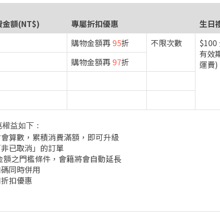
金額(NT$)
專屬折扣優惠
生日
購物金額再
95
折
不限次數
$10
有效期
購物金額再
97
折
運費)
惠權益如下：
才會算數，累積消費滿額，即可升級
「非已取消」的訂單
費金額之門檻條件，會籍將會自動延長
扣碼同時併用
用折扣優惠