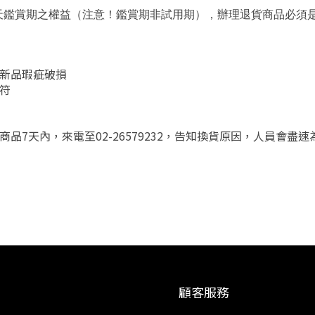
貨享7天鑑賞期之權益（注意！鑑賞期非試用期），辦理退貨商品必
新品瑕疵破損
符
品7天內，來電至02-26579232，告知換貨原因，人員會盡
顧客服務