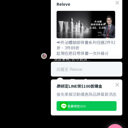
Relove
上騰美研股份有限公司
統編: 83263746
製造商地址：114台北市內湖區行
善路353號7樓 (不對外營業)
客戶服務信箱：
customer@relove.page
客戶服務電話：
0800-060-801
📢外泌體臉部保養系列任選2件92
上班時間：週一至週五
折、3件89折
10:30~18:30
趁現在把日常保養一次升級🛒
洽談業務/合作資訊：
pr@relove.page
回覆至 Relove
🎁綁定LINE領$100首購金
搶先掌握活動優惠與品牌最新消息
我要綁定GO!