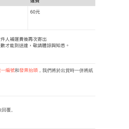
運費
60元
收件人補運費後再次寄出
天數才能到送達，敬請體諒與知悉。
統一編號
發票抬頭
和
，我們將於出貨時一併將紙
快回覆。