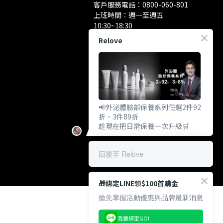
客戶服務電話：
0800-060-801
上班時間：週一至週五
10:30~18:30
洽談業務/合作資訊：
Relove
pr@relove.page
📢外泌體臉部保養系列任選2件92
折、3件89折
趁現在把日常保養一次升級🛒
回覆至 Relove
🎁綁定LINE領$100首購金
搶先掌握活動優惠與品牌最新消息
我要綁定GO!