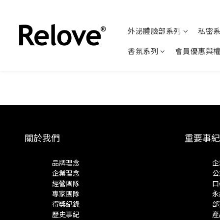
外泌體臉部系列
私密
香氛系列
會員優惠與
關於我們
重要事紀
品牌理念
企
企業理念
公
經營團隊
口
專家團隊
永
得獎紀錄
部
歷史事紀
產