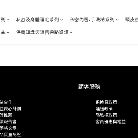
系列
私密及身體理毛系列
私密內著/手洗精系列
頭皮
權益
保養知識與販售通路資訊
顧客服務
業合作
退換貨政策
益愛心計劃
運送政策
碑推薦
隱私權政策
續報告書
會員優惠與權益
落格文章
品質量認證