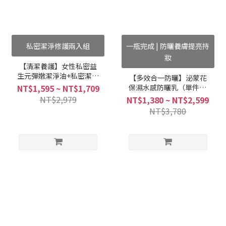
私密潔淨修護兩入組
一瓶完成 | 防曬養膚提亮持
妝
【清潔養護】女性私密益
生元彈嫩潔淨油+私密潔淨
【多效合一防曬】泌蒙花
凝露 (1+1組合)
保濕水感防曬乳（單件73
NT$1,595 ~ NT$1,709
折、任選兩件69折）
NT$2,979
NT$1,380 ~ NT$2,599
NT$3,780