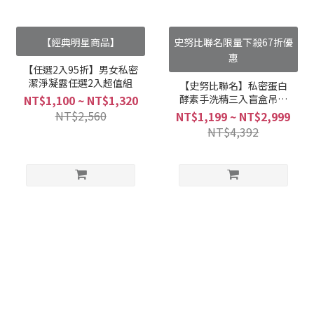
【經典明星商品】
史努比聯名限量下殺67折優
惠
【任選2入95折】男女私密
潔淨凝露任選2入超值組
【史努比聯名】私密蛋白
酵素手洗精三入盲盒吊飾
NT$1,100 ~ NT$1,320
組合
NT$2,560
NT$1,199 ~ NT$2,999
NT$4,392