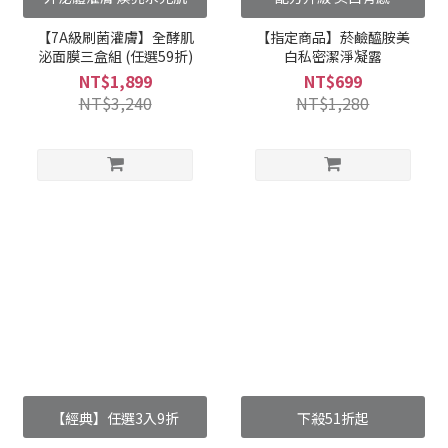
【7A級刷菌灌膚】全酵肌
【指定商品】菸鹼醯胺美
泌面膜三盒組 (任選59折)
白私密潔淨凝露
NT$1,899
NT$699
NT$3,240
NT$1,280
【經典】任選3入9折
下殺51折起