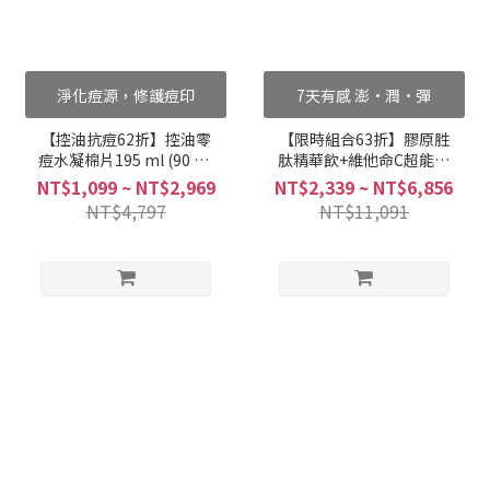
淨化痘源，修護痘印
7天有感 澎·潤·彈
【控油抗痘62折】控油零
【限時組合63折】膠原胜
痘水凝棉片195 ml (90 片/
肽精華飲+維他命C超能膠
盒)
囊加倍澎潤組
NT$1,099 ~ NT$2,969
NT$2,339 ~ NT$6,856
NT$4,797
NT$11,091