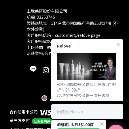
上騰美研股份有限公司
統編: 83263746
製造商地址：114台北市內湖區行善路353號7樓 (不
對外營業)
客戶服務信箱：
customer@relove.page
客戶服務電話：
0800-060-801
Relove
上班時間：週一至週五 10:30~18:30
洽談業務/合作資訊：
pr@relove.page
📢外泌體臉部保養系列任選2件92
折、3件89折
趁現在把日常保養一次升級🛒
回覆至 Relove
合作信用卡公司
第三方支付
🎁綁定LINE領$100首購金