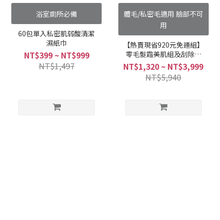
浴室廁所必備
體毛/私密毛適用 臉部不可
用
60包單入私密肌弱酸清潔
濕紙巾
【熱賣現省920元免運組】
零毛髮霜美肌組及刮除海
NT$399 ~ NT$999
綿
NT$1,497
NT$1,320 ~ NT$3,999
NT$5,940