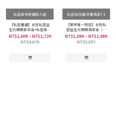
私密潔淨修護兩入組
私密油洗護 保養清潔7:3
【私密養護】女性私密益
【業界唯一劑型】女性私
生元彈嫩潔淨油+私密潔淨
密益生元彈嫩清潔油（單
凝露 (2+1組合)
件65折、任選兩件61折、
NT$2,609 ~ NT$2,729
NT$1,099 ~ NT$2,969
任選三件58折）
NT$4,678
NT$5,097