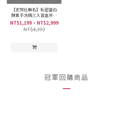
【史努比聯名】私密蛋白
酵素手洗精三入盲盒吊飾
組合
NT$1,199 ~ NT$2,999
NT$4,392
冠軍回購商品