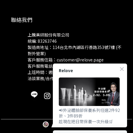
聯絡我們
上騰美研股份有限公司
統編: 83263746
製造商地址：114台北市內湖區行善路353號7樓 (不
對外營業)
客戶服務信箱：
customer@relove.page
客戶服務電話：
0800-060-801
Relove
上班時間：週一至週五 10:30~18:30
洽談業務/合作資訊：
pr@relove.page
📢外泌體臉部保養系列任選2件92
折、3件89折
趁現在把日常保養一次升級🛒