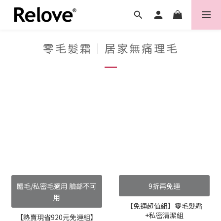
零毛髮霜｜居家無痛理毛
體毛/私密毛適用 臉部不可
9折再免運
用
【免運超值組】零毛髮霜
+私密清潔組
【熱賣現省920元免運組】