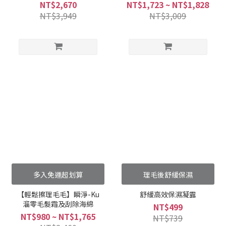
組
NT$2,670
NT$1,723 ~ NT$1,828
NT$3,949
NT$3,009
多入免運超划算
理毛後舒緩保濕
【輕鬆擦理毛毛】瞬淨-Ku
舒緩高效保濕凝露
溜零毛髮霜及刮除海綿
NT$499
NT$980 ~ NT$1,765
NT$739