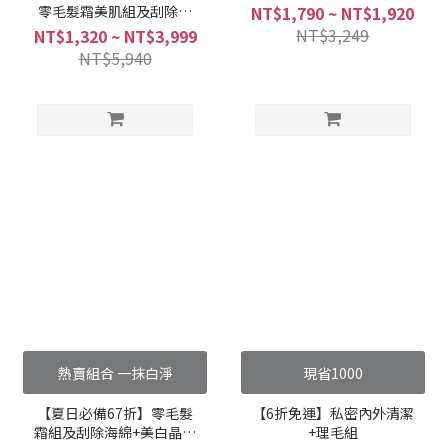
零毛髮霜美肌組及刮除海
NT$1,790 ~ NT$1,920
綿
NT$3,249
NT$1,320 ~ NT$3,999
NT$5,940
熱賣組合 一抹白淨
現省1000
【夏日必備67折】零毛髮
【6折免運】私密內外清潔
霜組及刮除海綿+美白晶球
+理毛組